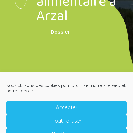
alimentaire à
Arzal
Dossier
Nous utilisons des cookies pour optimiser notre site web et
notre service.
MENTIONS LÉGALES
POLITIQUE DE CONFIDENTIALITÉ
Accepter
POLITIQUE DE COOKIES (EU)
CRÉDITS
Tout refuser
CONTACT
Place de l'Église, 56190 ARZAL
accueil@arzal.bzh