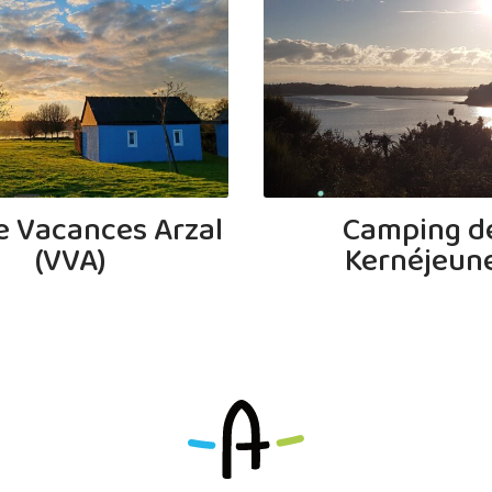
ge Vacances Arzal
Camping d
(VVA)
Kernéjeun