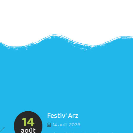
Festiv’ Arz
14
14 août 2026
août