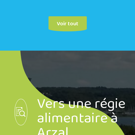
Voir tout
Vers une régie
alimentaire à
Arzal