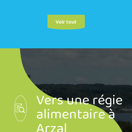
Voir tout
Vers une régie
alimentaire à
Arzal