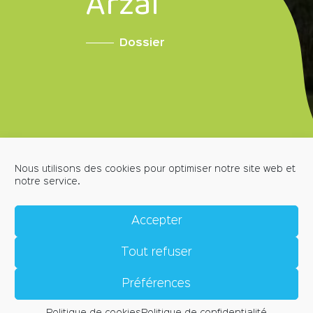
Arzal
Dossier
Nous utilisons des cookies pour optimiser notre site web et
notre service.
MENTIONS LÉGALES
POLITIQUE DE CONFIDENTIALITÉ
Accepter
POLITIQUE DE COOKIES (EU)
CRÉDITS
Tout refuser
CONTACT
Place de l'Église, 56190 ARZAL
accueil@arzal.bzh
Préférences
Horaires d'ouverture