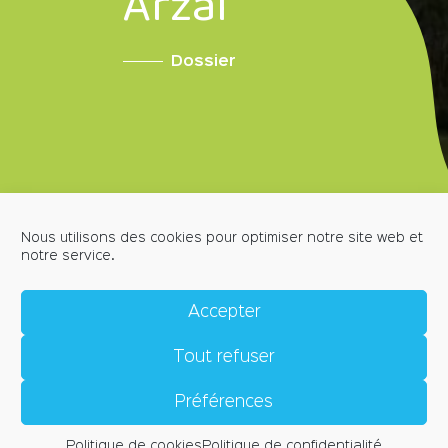
Arzal
Dossier
Nous utilisons des cookies pour optimiser notre site web et
notre service.
MENTIONS LÉGALES
POLITIQUE DE CONFIDENTIALITÉ
Accepter
POLITIQUE DE COOKIES (EU)
CRÉDITS
Tout refuser
CONTACT
Place de l'Église, 56190 ARZAL
accueil@arzal.bzh
Préférences
Horaires d'ouverture
Politique de cookies
Politique de confidentialité