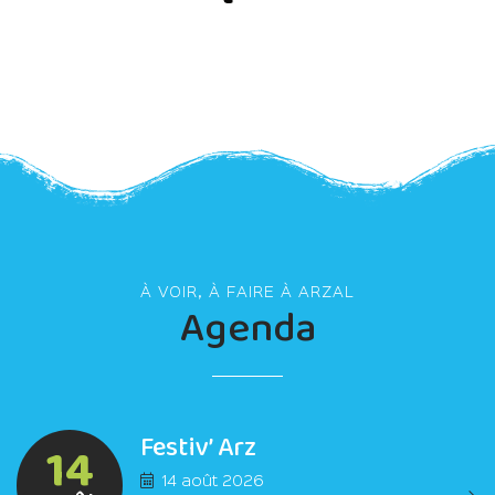
À VOIR, À FAIRE À ARZAL
Agenda
Festiv’ Arz
14
14 août 2026