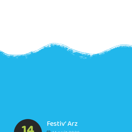
Festiv’ Arz
14