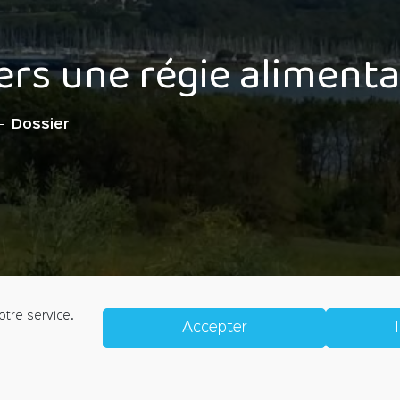
ers une régie alimenta
Dossier
otre service.
Accepter
T
IQUE DE CONFIDENTIALITÉ
POLITIQUE DE COOKIES (E
l'Église, 56190 ARZAL
accueil@arzal.bzh
Horaires