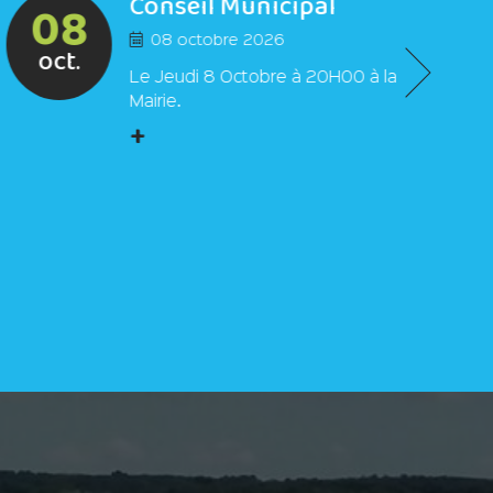
Conseil Municipal
08
08 octobre 2026
oct.
Le Jeudi 8 Octobre à 20H00 à la
Mairie.
+