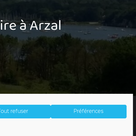
ire à Arzal
out refuser
Préférences
U)
CRÉDITS
CONTACT
 d'ouverture