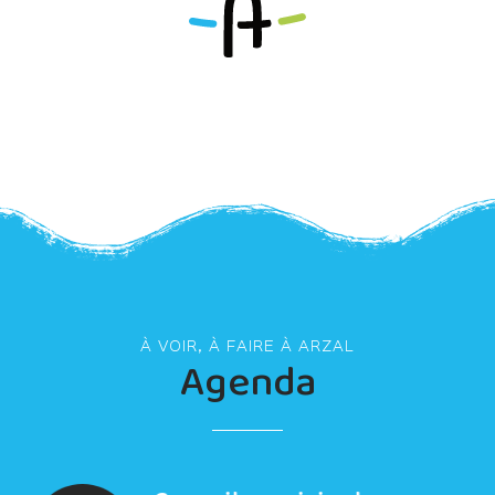
À VOIR, À FAIRE À ARZAL
Agenda