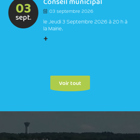
Conseil municipal
03
03 septembre 2026
sept.
le Jeudi 3 Septembre 2026 à 20 h à
la Mairie.
+
Voir tout