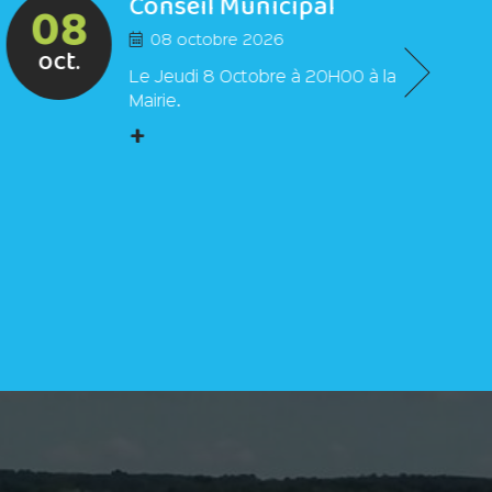
Conseil Municipal
08
08 octobre 2026
oct.
Le Jeudi 8 Octobre à 20H00 à la
Mairie.
+