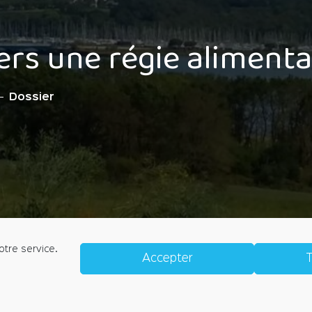
ers une régie alimenta
Dossier
otre service.
Accepter
T
IQUE DE CONFIDENTIALITÉ
POLITIQUE DE COOKIES (E
l'Église, 56190 ARZAL
accueil@arzal.bzh
Horaires