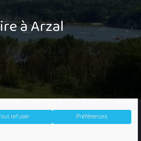
ire à Arzal
out refuser
Préférences
U)
CRÉDITS
CONTACT
 d'ouverture