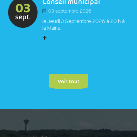
Conseil municipal
03
03 septembre 2026
sept.
le Jeudi 3 Septembre 2026 à 20 h à
la Mairie.
+
Voir tout