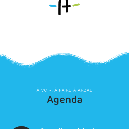
À VOIR, À FAIRE À ARZAL
Agenda